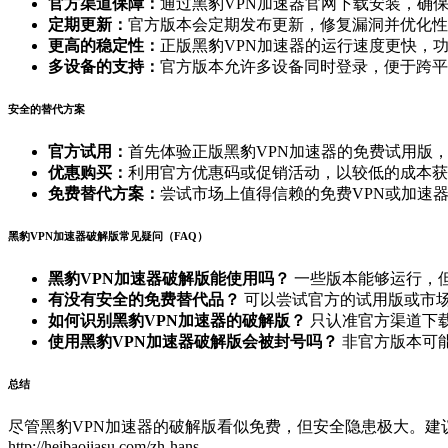
官方渠道保障：
通过黑豹VPN加速器官网下载安装，确
定期更新：
官方版本会定期发布更新，修复漏洞并优化性
更高的稳定性：
正版黑豹VPN加速器的运行速度更快，
多设备的支持：
官方版本允许多设备同时登录，便于跨平
安全的替代方案
官方试用：
首先体验正版黑豹VPN加速器的免费试用版
优惠购买：
利用官方优惠码或促销活动，以较低的成本获
免费替代方案：
尝试市场上值得信赖的免费VPN或加速
黑豹VPN加速器破解版常见疑问（FAQ）
黑豹VPN加速器破解版能使用吗？
一些版本能够运行，
有没有安全的免费替代品？
可以尝试官方的试用版或市场
如何识别黑豹VPN加速器的破解版？
只认准官方渠道下
使用黑豹VPN加速器破解版会被封号吗？
非官方版本可
总结
尽管黑豹VPN加速器的破解版看似免费，但安全隐患极大。
http://heibaojiasu.com/zh-hans