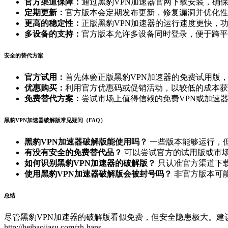
官方渠道保障：
通过黑豹VPN加速器官网下载安装，确
定期更新：
官方版本会定期发布更新，修复漏洞并优化性
更高的稳定性：
正版黑豹VPN加速器的运行速度更快，
多设备的支持：
官方版本允许多设备同时登录，便于跨平
安全的替代方案
官方试用：
首先体验正版黑豹VPN加速器的免费试用版
优惠购买：
利用官方优惠码或促销活动，以较低的成本获
免费替代方案：
尝试市场上值得信赖的免费VPN或加速
黑豹VPN加速器破解版常见疑问（FAQ）
黑豹VPN加速器破解版能使用吗？
一些版本能够运行，
有没有安全的免费替代品？
可以尝试官方的试用版或市场
如何识别黑豹VPN加速器的破解版？
只认准官方渠道下
使用黑豹VPN加速器破解版会被封号吗？
非官方版本可
总结
尽管黑豹VPN加速器的破解版看似免费，但安全隐患极大。
http://heibaojiasu.com/zh-hans